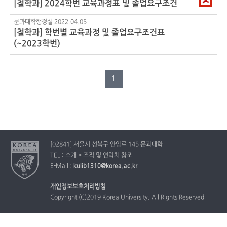
[
철학과
] 2024학번 교육과정표 및 졸업요구조건
문과대학행정실
2022.04.05
[
철학과
] 학번별 교육과정 및 졸업요구조건표
(~2023학번)
1
[02841] 서울시 성북구 안암로 145 문과대학
TEL : 소개 > 조직 및 연락처 참조
E-Mail :
kulib1310@korea.ac.kr
개인정보보호처리방침
Copyright (C)2019 Korea University. All Rights Reserved